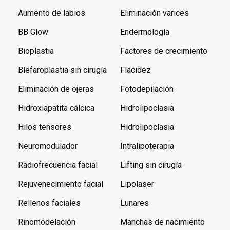
Aumento de labios
Eliminación varices
BB Glow
Endermología
Bioplastia
Factores de crecimiento
Blefaroplastia sin cirugía
Flacidez
Eliminación de ojeras
Fotodepilación
Hidroxiapatita cálcica
Hidrolipoclasia
Hilos tensores
Hidrolipoclasia
Neuromodulador
Intralipoterapia
Radiofrecuencia facial
Lifting sin cirugía
Rejuvenecimiento facial
Lipolaser
Rellenos faciales
Lunares
Rinomodelación
Manchas de nacimiento