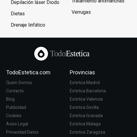
Tratamiento antimanchas
Depilación láser Diodo
Verrugas
Dietas
Drenaje linfático
Todo
Estetica
TodoEstetica.com
Provincias
Quien Somos
Estetica Madrid
Contacto
Estetica Barcelona
Blog
Estetica Valencia
Publicidad
Estetica Sevilla
Cookies
Estetica Granada
Aviso Legal
Estetica Malaga
Privacidad Datos
Estetica Zaragoza