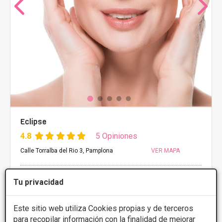
Eclipse
4.8
5 Opiniones
Calle Torralba del Rio 3, Pamplona
VER MAPA
PRIMERA CONSULTA GRATUITA
Tu privacidad
Presupuestos con
5% de descuento *
Este sitio web utiliza Cookies propias y de terceros
para recopilar información con la finalidad de mejorar