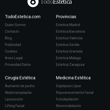
Todo
Estetica
TodoEstetica.com
Provincias
Quien Somos
Estetica Madrid
Contacto
Estetica Barcelona
Blog
Estetica Valencia
Publicidad
Estetica Sevilla
Cookies
Estetica Granada
Aviso Legal
Estetica Malaga
Privacidad Datos
Estetica Zaragoza
Cirugía Estética
Medicina Estética
Aumento de pecho
Depilacion Láser
Abdominoplastia
Rejuvenecimiento Facial
Liposucción
Fotodepilación
Lifting Facial
Rinomodelación