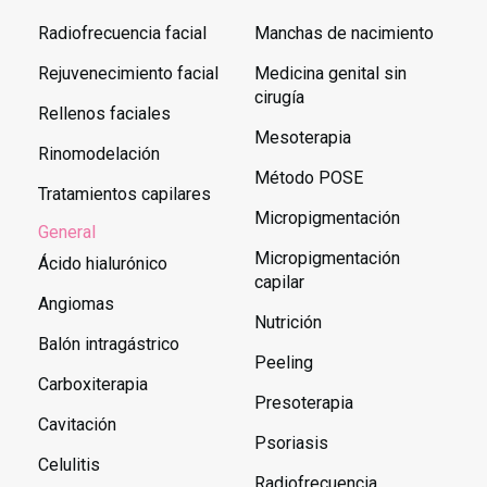
Radiofrecuencia facial
Manchas de nacimiento
Rejuvenecimiento facial
Medicina genital sin
cirugía
Rellenos faciales
Mesoterapia
Rinomodelación
Método POSE
Tratamientos capilares
Micropigmentación
General
Micropigmentación
Ácido hialurónico
capilar
Angiomas
Nutrición
Balón intragástrico
Peeling
Carboxiterapia
Presoterapia
Cavitación
Psoriasis
Celulitis
Radiofrecuencia