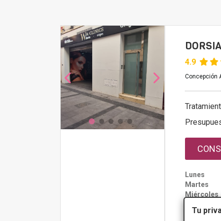
DORSIA
4.9
Concepción A
Tratamien
Presupue
CONS
Lunes
Martes
Miércoles
Jueves
Tu priv
Viernes