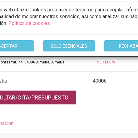
io web utiliza Cookies propias y de terceros para recopilar infor
inalidad de mejorar nuestros servicios, así como analizar sus háb
mación
ión.
Política de cookies
ACEPTAR
SOLO ESENCIALES
RECHAZ
A TROTULA RUGGIERO
ontserrat, 74, 04006 Almeria, Almería
VER MAPA
tia
4000€
ULTAR/CITA/PRESUPUESTO
mación