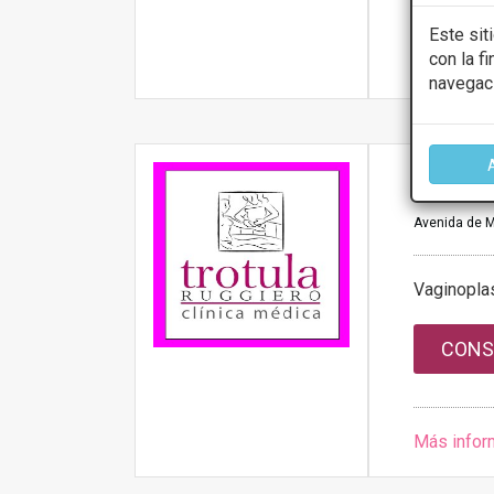
Este sit
con la f
Más infor
navegac
CLINIC
Avenida de M
Vaginoplas
CONS
Más infor