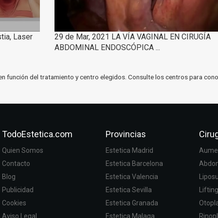
tia, Laser
29 de Mar, 2021 LA VÍA VAGINAL EN CIRUGÍA
ABDOMINAL ENDOSCÓPICA ...
en función del tratamiento y centro elegidos. Consulte los centros para cono
TodoEstetica.com
Provincias
Cirug
Quien Somos
Estetica Madrid
Aumen
Contacto
Estetica Barcelona
Abdom
Blog
Estetica Valencia
Lipos
Publicidad
Estetica Sevilla
Liftin
Cookies
Estetica Granada
Otopla
Aviso Legal
Estetica Malaga
Rinopl