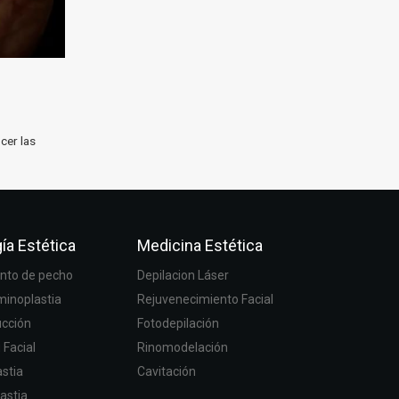
cer las
ía Estética
Medicina Estética
to de pecho
Depilacion Láser
inoplastia
Rejuvenecimiento Facial
ucción
Fotodepilación
g Facial
Rinomodelación
stia
Cavitación
astia