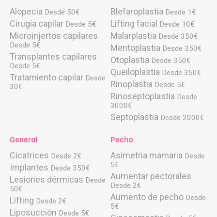
Alopecia
Blefaroplastia
Desde 50€
Desde 1€
Cirugía capilar
Lifting facial
Desde 5€
Desde 10€
Microinjertos capilares
Malarplastia
Desde 350€
Desde 5€
Mentoplastia
Desde 350€
Transplantes capilares
Otoplastia
Desde 350€
Desde 5€
Queiloplastia
Desde 350€
Tratamiento capilar
Desde
Rinoplastia
Desde 5€
30€
Rinoseptoplastia
Desde
3000€
Septoplastia
Desde 2000€
General
Pecho
Cicatrices
Asimetria mamaria
Desde 2€
Desde
5€
Implantes
Desde 350€
Aumentar pectorales
Lesiones dérmicas
Desde
Desde 2€
50€
Aumento de pecho
Desde
Lifting
Desde 2€
5€
Liposucción
Desde 5€