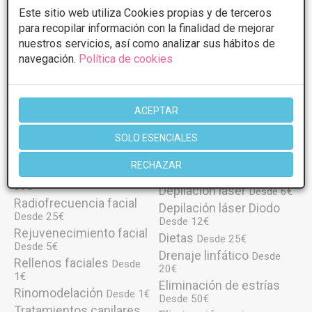
Facial
General
Este sitio web utiliza Cookies propias y de terceros
para recopilar información con la finalidad de mejorar
Arrugas
Ácido hialurónico
Desde 2€
Desde
nuestros servicios, así como analizar sus hábitos de
89€
Aumento de labios
Desde
navegación.
Política de cookies
Angiomas
150€
Desde 50€
Bioplastia
Balón intragástrico
Desde 2€
Desde
2000€
Blefaroplastia sin cirugía
Carboxiterapia
Desde 1€
Desde 30€
ACEPTAR
Eliminación de ojeras
Celulitis
Desde 2€
SOLO ESENCIALES
Desde 30€
Cloaking estrías
Desde
Hilos tensores
Desde 1€
150€
RECHAZAR
Neuromodulador
Cuperosis
Desde
Desde 30€
99€
Depilación láser
Desde 6€
Radiofrecuencia facial
Depilación láser Diodo
Desde 25€
Desde 12€
Rejuvenecimiento facial
Dietas
Desde 25€
Desde 5€
Drenaje linfático
Desde
Rellenos faciales
Desde
20€
1€
Eliminación de estrías
Rinomodelación
Desde 1€
Desde 50€
Tratamientos capilares