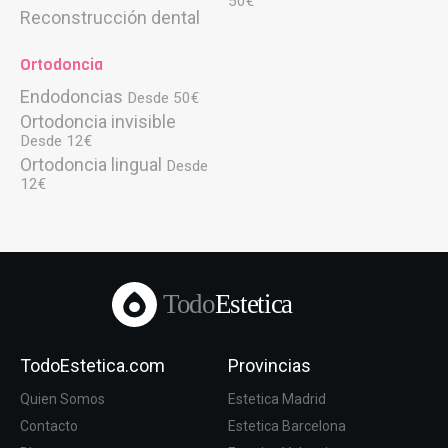
50€
Reconstrucción dental
Ortodoncia
Endodoncias
Desde 50€
Ortodoncia invisible
Desde 12€
Ortodoncia lingual
Desde
12€
Todo
Estetica
TodoEstetica.com
Provincias
Quien Somos
Estetica Madrid
Contacto
Estetica Barcelona