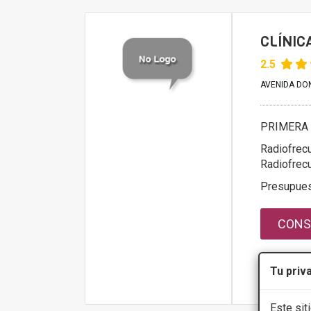
CLÍNIC
2.5
AVENIDA DON
PRIMERA 
Radiofrecu
Radiofrec
Presupue
CONS
Tu priv
Más infor
Este sit