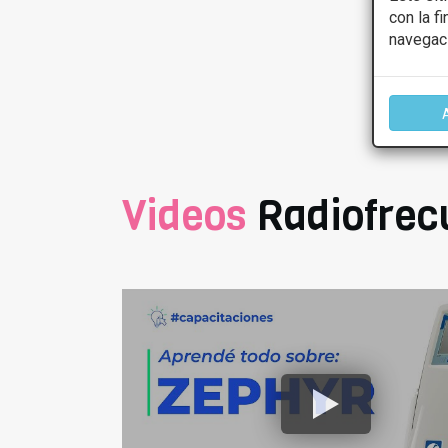
con la f
navegac
Videos
Radiofrec