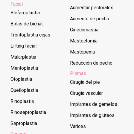
Facial
Aumentar pectorales
Blefaroplastia
Aumento de pecho
Bolas de bichat
Ginecomastia
Frontoplastia cejas
Mastectomía
Lifting facial
Mastopexia
Malarplastia
Reducción de pecho
Mentoplastia
Piernas
Otoplastia
Cirugía del pie
Queiloplastia
Cirugía vascular
Rinoplastia
Implantes de gemelos
Rinoseptoplastia
Implantes de glúteos
Septoplastia
Varices
General