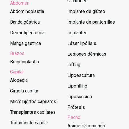
Cicatrices
Abdomen
Abdominoplastia
Implante de glúteo
Banda gástrica
Implante de pantorrillas
Dermolipectomía
Implantes
Manga gástrica
Láser lipólisis
Brazos
Lesiones dérmicas
Braquioplastia
Lifting
Capilar
Lipoescultura
Alopecia
Lipofilling
Cirugía capilar
Liposucción
Microinjertos capilares
Prótesis
Transplantes capilares
Pecho
Tratamiento capilar
Asimetria mamaria