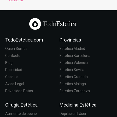
Todo
Estetica
TodoEstetica.com
Provincias
Quien Somos
Estetica Madrid
Contacto
Estetica Barcelona
Blog
Estetica Valencia
Publicidad
Estetica Sevilla
Cookies
Estetica Granada
Aviso Legal
Estetica Malaga
Privacidad Datos
Estetica Zaragoza
Cirugía Estética
Medicina Estética
Aumento de pecho
Depilacion Láser