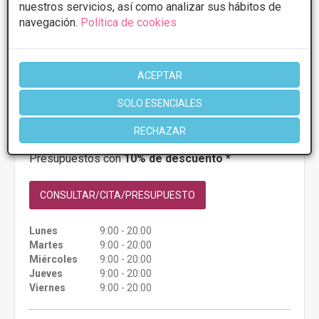
nuestros servicios, así como analizar sus hábitos de
Avenida de Santa Cruz, Planta 2, Clínica
VER MAPA
navegación.
Política de cookies
32 del Centro de Consultas Médicas CCM,
39100 Santa Cruz de Bezana, Cantabria,
Santander
ACEPTAR
PRIMERA CONSULTA GRATUITA & FINANCIACIÓN A
SOLO ESENCIALES
MEDIDA
RECHAZAR
Mastopexia
Desde 3000€
Presupuestos con
10% de descuento *
CONSULTAR/CITA/PRESUPUESTO
Lunes
9:00 - 20:00
Martes
9:00 - 20:00
Miércoles
9:00 - 20:00
Jueves
9:00 - 20:00
Viernes
9:00 - 20:00