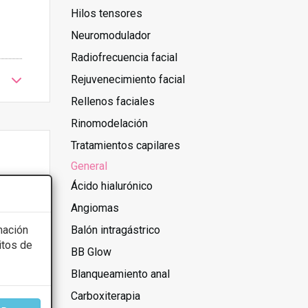
Hilos tensores
Neuromodulador
Radiofrecuencia facial
Rejuvenecimiento facial
Rellenos faciales
Rinomodelación
Tratamientos capilares
General
Ácido hialurónico
Angiomas
mación
Balón intragástrico
itos de
BB Glow
Blanqueamiento anal
Carboxiterapia