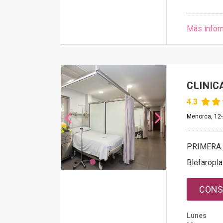
Más infor
CLINIC
4.3
Menorca, 12-
PRIMERA 
Blefaroplas
CONS
Lunes