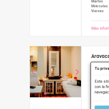
Martes
Miércoles
Viernes
Más infor
Aravaca
5
Tu priv
Avda. del Ta
Este sit
Blefaroplas
con la f
navegac
CONS