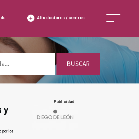
ada
Alta doctores / centros
BUSCAR
Publicidad
s y
 por los