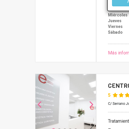
Lunes
Martes
Miércoles
Jueves
Viernes
Sábado
Más infor
CENTRO
5
C/ Serrano Jo
Tratamien