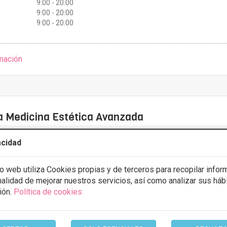
9:00 - 20:00
9:00 - 20:00
9:00 - 20:00
mación
 Medicina Estética Avanzada
7 Opiniones
acidad
lgo 204, Aravaca, 28023, Madrid, Madrid
VER MAPA
io web utiliza Cookies propias y de terceros para recopilar infor
tia sin cirugía
Desde 1500€
inalidad de mejorar nuestros servicios, así como analizar sus háb
ión.
Política de cookies
ULTAR/CITA/PRESUPUESTO