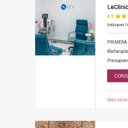
LeClini
4.3
Velázquez 10
PRIMERA 
Blefaroplas
Presupue
CONS
Más infor