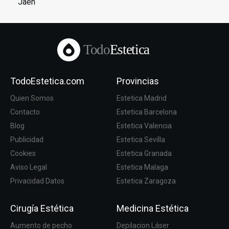
Jaen
Todo
Estetica
TodoEstetica.com
Provincias
Quien Somos
Estetica Madrid
Contacto
Estetica Barcelona
Blog
Estetica Valencia
Publicidad
Estetica Sevilla
Cookies
Estetica Granada
Aviso Legal
Estetica Malaga
Privacidad Datos
Estetica Zaragoza
Cirugía Estética
Medicina Estética
Aumento de pecho
Depilacion Láser