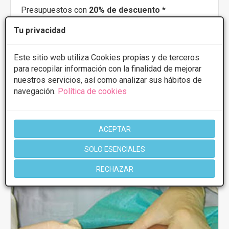
Presupuestos con
20% de descuento *
Tu privacidad
CONSULTAR/CITA/PRESUPUESTO
Este sitio web utiliza Cookies propias y de terceros
Lunes
10:00 - 20:00
para recopilar información con la finalidad de mejorar
Martes
10:00 - 20:00
nuestros servicios, así como analizar sus hábitos de
Miércoles
10:00 - 20:00
navegación.
Política de cookies
Jueves
10:00 - 20:00
Viernes
10:00 - 20:00
ACEPTAR
Más información
SOLO ESENCIALES
RECHAZAR