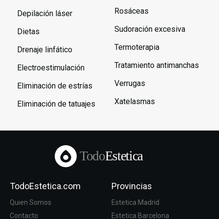
Rosáceas
Depilación láser
Sudoración excesiva
Dietas
Termoterapia
Drenaje linfático
Tratamiento antimanchas
Electroestimulación
Verrugas
Eliminación de estrías
Xatelasmas
Eliminación de tatuajes
Todo
Estetica
TodoEstetica.com
Provincias
Quien Somos
Estetica Madrid
Contacto
Estetica Barcelona