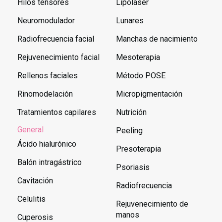
Hilos tensores
Lipolaser
Neuromodulador
Lunares
Radiofrecuencia facial
Manchas de nacimiento
Rejuvenecimiento facial
Mesoterapia
Rellenos faciales
Método POSE
Rinomodelación
Micropigmentación
Tratamientos capilares
Nutrición
General
Peeling
Ácido hialurónico
Presoterapia
Balón intragástrico
Psoriasis
Cavitación
Radiofrecuencia
Celulitis
Rejuvenecimiento de
manos
Cuperosis