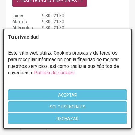
CONSULTAR/CITA/PRESUPUESTO
Lunes
9:30 - 21:30
Martes
9:30 - 21:30
Miércoles
9:30 - 21:30
Jueves
9:30 - 21:30
Tu privacidad
Viernes
9:30 - 21:30
Sábado
11:00 - 15:00
Este sitio web utiliza Cookies propias y de terceros
para recopilar información con la finalidad de mejorar
Más información
nuestros servicios, así como analizar sus hábitos de
navegación.
Política de cookies
ACEPTAR
1 de 1
SOLO ESENCIALES
* Información orientativa, el descuento puede variar en función del
RECHAZAR
tratamiento y centro elegidos. Consulte los centros para conocer las
ofertas y descuentos que ofrecen.