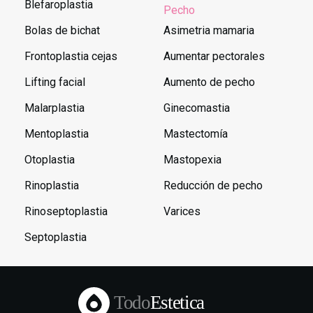
Blefaroplastia
Pecho
Bolas de bichat
Asimetria mamaria
Frontoplastia cejas
Aumentar pectorales
Lifting facial
Aumento de pecho
Malarplastia
Ginecomastia
Mentoplastia
Mastectomía
Otoplastia
Mastopexia
Rinoplastia
Reducción de pecho
Rinoseptoplastia
Varices
Septoplastia
Todo
Estetica