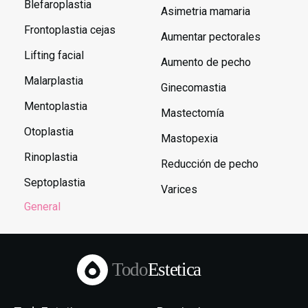
Blefaroplastia
Asimetria mamaria
Frontoplastia cejas
Aumentar pectorales
Lifting facial
Aumento de pecho
Malarplastia
Ginecomastia
Mentoplastia
Mastectomía
Otoplastia
Mastopexia
Rinoplastia
Reducción de pecho
Septoplastia
Varices
General
Todo
Estetica