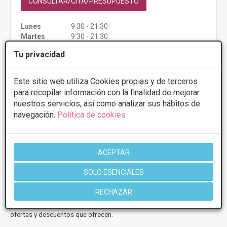
CONSULTAR/CITA/PRESUPUESTO
Lunes
9:30 - 21:30
Martes
9:30 - 21:30
Miércoles
9:30 - 21:30
Tu privacidad
Jueves
9:30 - 21:30
Viernes
9:30 - 21:30
Sábado
11:00 - 15:00
Este sitio web utiliza Cookies propias y de terceros
para recopilar información con la finalidad de mejorar
nuestros servicios, así como analizar sus hábitos de
Más información
navegación.
Política de cookies
ACEPTAR
1 de 1
SOLO ESENCIALES
* Información orientativa, el descuento puede variar en función del
RECHAZAR
tratamiento y centro elegidos. Consulte los centros para conocer las
ofertas y descuentos que ofrecen.