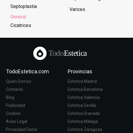
Septoplastia
Varices
General
Cicatrices
Todo
Estetica
TodoEstetica.com
Provincias
Quien Somos
Estetica Madrid
Contacto
Estetica Barcelona
Blog
Estetica Valencia
Publicidad
Estetica Sevilla
Cookies
Estetica Granada
Aviso Legal
Estetica Malaga
Privacidad Datos
Estetica Zaragoza