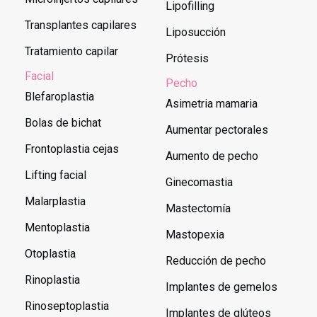
Lipofilling
Transplantes capilares
Liposucción
Tratamiento capilar
Prótesis
Facial
Pecho
Blefaroplastia
Asimetria mamaria
Bolas de bichat
Aumentar pectorales
Frontoplastia cejas
Aumento de pecho
Lifting facial
Ginecomastia
Malarplastia
Mastectomía
Mentoplastia
Mastopexia
Otoplastia
Reducción de pecho
Rinoplastia
Implantes de gemelos
Rinoseptoplastia
Implantes de glúteos