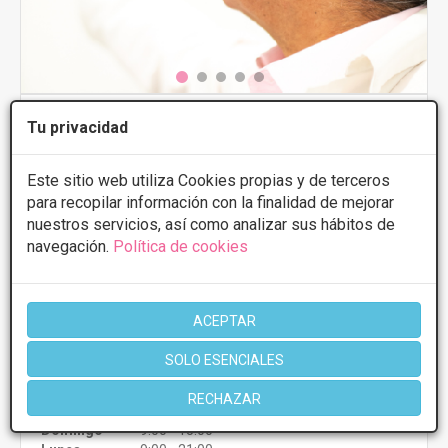
Hospital Ceram
Tu privacidad
5
7 Opiniones
Este sitio web utiliza Cookies propias y de terceros
Maestra Doña Carola, 8 - 29602, Marbella
VER MAPA
para recopilar información con la finalidad de mejorar
nuestros servicios, así como analizar sus hábitos de
PRIMERA CONSULTA GRATUITA & FINANCIACIÓN A
navegación.
Política de cookies
MEDIDA
Himenoplastia
Desde 2000€
ACEPTAR
Presupuestos con
10% de descuento *
SOLO ESENCIALES
CONSULTAR/CITA/PRESUPUESTO
RECHAZAR
Domingo
9:00 - 15:00