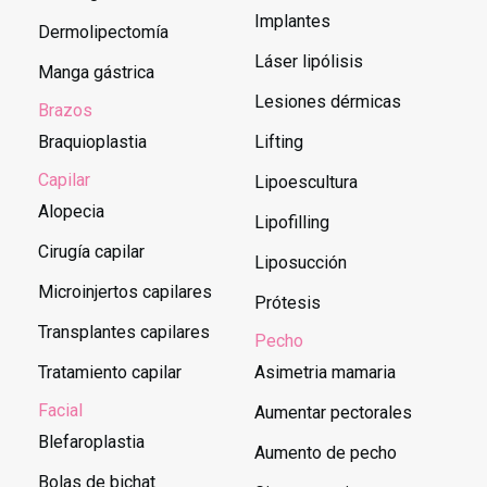
Implantes
Dermolipectomía
Láser lipólisis
Manga gástrica
Lesiones dérmicas
Brazos
Braquioplastia
Lifting
Capilar
Lipoescultura
Alopecia
Lipofilling
Cirugía capilar
Liposucción
Microinjertos capilares
Prótesis
Transplantes capilares
Pecho
Tratamiento capilar
Asimetria mamaria
Facial
Aumentar pectorales
Blefaroplastia
Aumento de pecho
Bolas de bichat