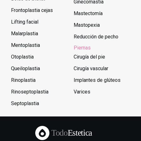
Ginecomastia
Frontoplastia cejas
Mastectomía
Lifting facial
Mastopexia
Malarplastia
Reducción de pecho
Mentoplastia
Piernas
Otoplastia
Cirugía del pie
Queiloplastia
Cirugía vascular
Rinoplastia
Implantes de glúteos
Rinoseptoplastia
Varices
Septoplastia
Todo
Estetica