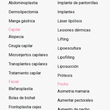
Abdominoplastia
Implante de pantorrillas
Dermolipectomía
Implantes
Manga gástrica
Láser lipólisis
Capilar
Lesiones dérmicas
Alopecia
Lifting
Cirugía capilar
Lipoescultura
Microinjertos capilares
Lipofilling
Transplantes capilares
Liposucción
Tratamiento capilar
Prótesis
Facial
Pecho
Blefaroplastia
Asimetria mamaria
Bolas de bichat
Aumentar pectorales
Frontoplastia cejas
Aumento de pecho