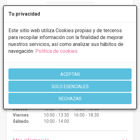
Tu privacidad
Clinica Novoa
Este sitio web utiliza Cookies propias y de terceros
3.9
7 Opiniones
para recopilar información con la finalidad de mejorar
nuestros servicios, así como analizar sus hábitos de
Rúa Juan Flórez, 40 15004, Coruna
VER MAPA
navegación.
Política de cookies
Mastopexia
Desde 3000€
ACEPTAR
CONSULTAR/CITA/PRESUPUESTO
SOLO ESENCIALES
Martes
10:00 - 13:30 16:00 - 18:30
RECHAZAR
Miércoles
10:00 - 13:30 16:00 - 18:30
Jueves
10:00 - 13:30 16:00 - 18:30
Viernes
10:00 - 13:30 16:00 - 18:30
Sábado
10:00 - 14:00