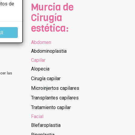
itos de
Murcia de
Cirugía
estética:
AR
Abdomen
Abdominoplastia
Capilar
Alopecia
cer las
Cirugía capilar
Microinjertos capilares
Transplantes capilares
Tratamiento capilar
Facial
Blefaroplastia
Rinoplastia