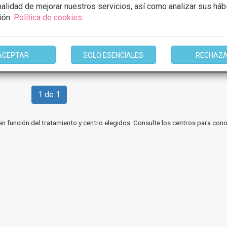
inalidad de mejorar nuestros servicios, así como analizar sus háb
mación
ión.
Política de cookies
ACEPTAR
SOLO ESENCIALES
RECHAZ
1 de 1
en función del tratamiento y centro elegidos. Consulte los centros para cono