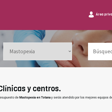
Área priv
línicas y centros.
presupuesto de
Mastopexia en Totana
y serás atendido por los mejores equipos d