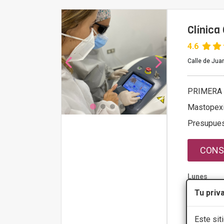
Clínica
4.6
Calle de Juan
PRIMERA 
Mastopex
Presupue
CONS
Lunes
Martes
Tu priv
Miércoles
Este sit