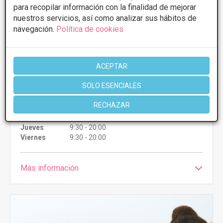
PRIMERA CONSULTA GRATUITA & FINANCIACIÓN A
para recopilar información con la finalidad de mejorar
MEDIDA
nuestros servicios, así como analizar sus hábitos de
navegación.
Política de cookies
Mentoplastia
Desde 2000€
Presupuestos con
5% de descuento *
ACEPTAR
CONSULTAR/CITA/PRESUPUESTO
SOLO ESENCIALES
Lunes
9:30 - 20:00
RECHAZAR
Martes
9:30 - 20:00
Miércoles
9:30 - 20:00
Jueves
9:30 - 20:00
Viernes
9:30 - 20:00
Más información