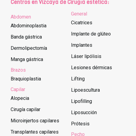
Centros en Vizcaya de Cirugía estética:
General
Abdomen
Cicatrices
Abdominoplastia
Implante de glúteo
Banda gástrica
Implantes
Dermolipectomía
Láser lipólisis
Manga gástrica
Lesiones dérmicas
Brazos
Braquioplastia
Lifting
Capilar
Lipoescultura
Alopecia
Lipofilling
Cirugía capilar
Liposucción
Microinjertos capilares
Prótesis
Transplantes capilares
Pecho