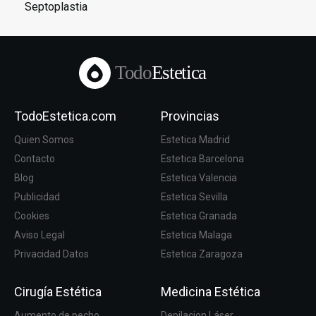
Septoplastia
Todo
Estetica
TodoEstetica.com
Provincias
Quien Somos
Estetica Madrid
Contacto
Estetica Barcelona
Blog
Estetica Valencia
Publicidad
Estetica Sevilla
Cookies
Estetica Granada
Aviso Legal
Estetica Malaga
Privacidad Datos
Estetica Zaragoza
Cirugía Estética
Medicina Estética
Aumento de pecho
Depilacion Láser