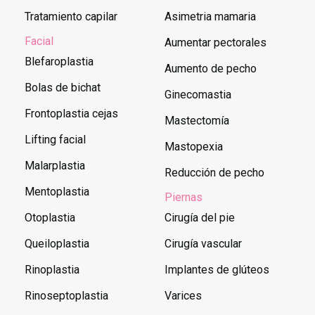
Tratamiento capilar
Asimetria mamaria
Facial
Aumentar pectorales
Blefaroplastia
Aumento de pecho
Bolas de bichat
Ginecomastia
Frontoplastia cejas
Mastectomía
Lifting facial
Mastopexia
Malarplastia
Reducción de pecho
Mentoplastia
Piernas
Otoplastia
Cirugía del pie
Queiloplastia
Cirugía vascular
Rinoplastia
Implantes de glúteos
Rinoseptoplastia
Varices