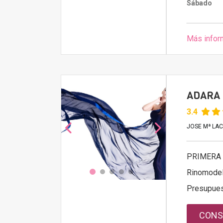
Sábado
Más infor
ADARA 
3.4
JOSE Mª LACO
PRIMERA 
Rinomodel
Presupue
CONS