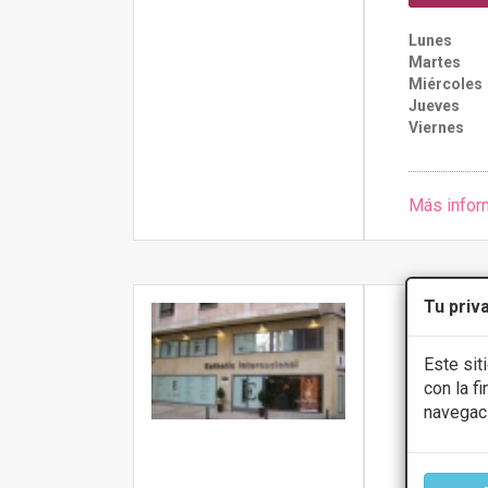
Lunes
Martes
Miércoles
Jueves
Viernes
Más infor
Tu priv
CLÍNIC
Este sit
5
con la f
CL MURO, 7, 
navegac
Rinomodel