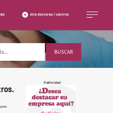
ada
Alta doctores / centros
BUSCAR
Publicidad
tros.
jores