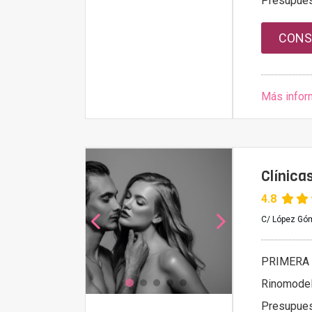
Presupue
CONS
Más infor
Clínic
4.8
C/ López Góm
PRIMERA 
Rinomodel
Presupue