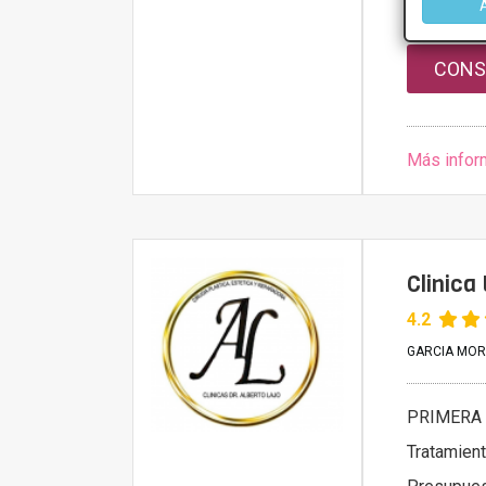
Presupue
CONS
Más infor
Clinica 
4.2
GARCIA MORAT
PRIMERA 
Tratamien