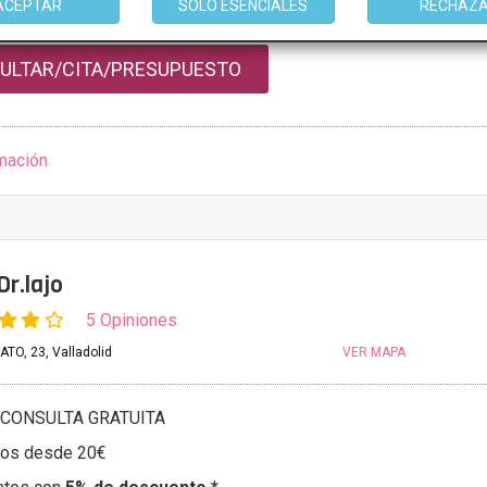
ACEPTAR
SOLO ESENCIALES
RECHAZ
stos con
5% de descuento *
ULTAR/CITA/PRESUPUESTO
mación
Dr.lajo
5 Opiniones
O, 23, Valladolid
VER MAPA
CONSULTA GRATUITA
tos desde 20€