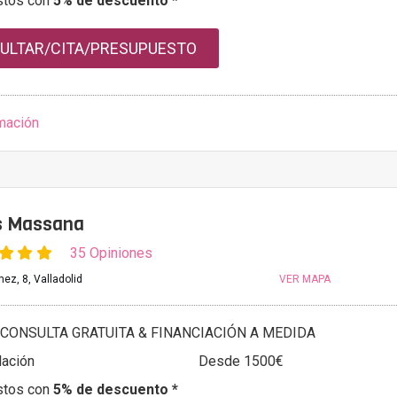
stos con
5% de descuento *
ULTAR/CITA/PRESUPUESTO
mación
as Massana
35 Opiniones
ez, 8, Valladolid
VER MAPA
CONSULTA GRATUITA & FINANCIACIÓN A MEDIDA
ación
Desde 1500€
stos con
5% de descuento *