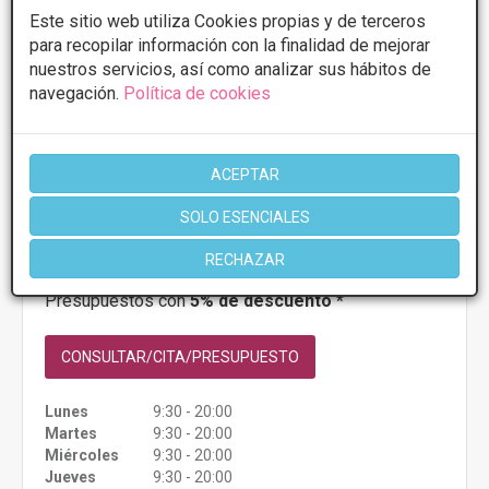
Este sitio web utiliza Cookies propias y de terceros
para recopilar información con la finalidad de mejorar
Clinica Londres Bilbao Ajuriaguerra
nuestros servicios, así como analizar sus hábitos de
3.8
10 Opiniones
navegación.
Política de cookies
Calle Juan Ajurriaguerra , 21, Bajo 48009,
VER MAPA
Bilbao, Bilbao
ACEPTAR
PRIMERA CONSULTA GRATUITA & FINANCIACIÓN A
SOLO ESENCIALES
MEDIDA
RECHAZAR
Rinomodelación
Desde 500€
Presupuestos con
5% de descuento *
CONSULTAR/CITA/PRESUPUESTO
Lunes
9:30 - 20:00
Martes
9:30 - 20:00
Miércoles
9:30 - 20:00
Jueves
9:30 - 20:00