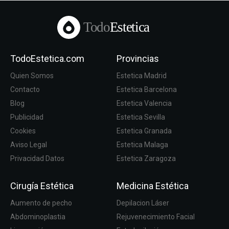
Todo
Estetica
TodoEstetica.com
Provincias
Quien Somos
Estetica Madrid
Contacto
Estetica Barcelona
Blog
Estetica Valencia
Publicidad
Estetica Sevilla
Cookies
Estetica Granada
Aviso Legal
Estetica Malaga
Privacidad Datos
Estetica Zaragoza
Cirugía Estética
Medicina Estética
Aumento de pecho
Depilacion Láser
Abdominoplastia
Rejuvenecimiento Facial