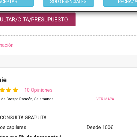
ACEPTAR
SOLO ESENCIALES
RECHAZ
stos con
5% de descuento *
ULTAR/CITA/PRESUPUESTO
mación
ie
10 Opiniones
s de Crespo Rascón, Salamanca
VER MAPA
CONSULTA GRATUITA
os capilares
Desde 100€