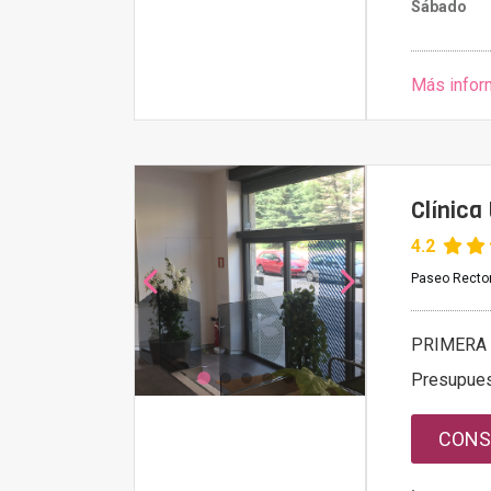
Sábado
Más infor
Clínica
4.2
Paseo Recto
PRIMERA 
Presupue
CONS