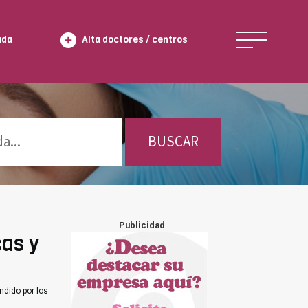
ada
Alta doctores / centros
BUSCAR
Publicidad
cas y
ndido por los