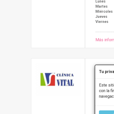
Lunes
Martes
Miércoles
Jueves
Viernes
Más infor
Clínica 
Tu priv
5
Este sit
Calle Cuarta
con la f
navegac
PRIMERA 
Tratamient