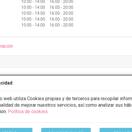
10:00 - 14:00 16:00 - 20:00
10:00 - 14:00 16:00 - 20:00
10:00 - 14:00 16:00 - 20:00
10:00 - 14:00 16:00 - 20:00
10:00 - 14:00 16:00 - 20:00
mación
Vital
acidad
3 Opiniones
io web utiliza Cookies propias y de terceros para recopilar infor
 16 - 37007, Salamanca
VER MAPA
inalidad de mejorar nuestros servicios, así como analizar sus háb
ión.
Política de cookies
CONSULTA GRATUITA
os capilares
Desde 50€