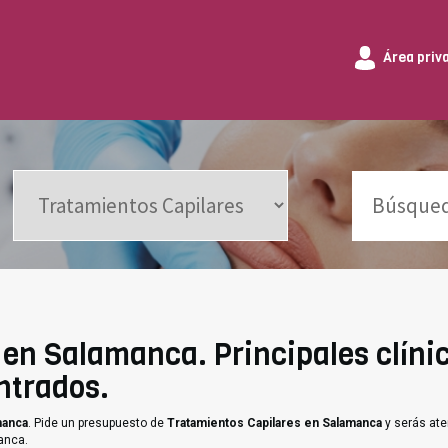
Área priv
en Salamanca. Principales clíni
ntrados.
manca
. Pide un presupuesto de
Tratamientos Capilares en Salamanca
y serás ate
anca.