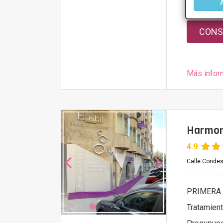
Presupue
CONS
Más infor
Harmon
4.9
Calle Conde
PRIMERA 
Tratamient