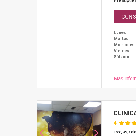
Presupue
CONS
Lunes
Martes
Miércoles
Viernes
Sábado
Más infor
CLINIC
4
Toro, 39, Sa