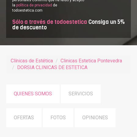
personales confirmo que he leído y acepto
la
política de privacidad
de
todoestetica.com
Sólo a través de todoestetica
Consiga un 5%
de descuento
Clínicas de Estética
Clinicas Estetica Pontevedra
DORSIA CLINICAS DE ESTETICA
QUIENES SOMOS
SERVICIOS
OFERTAS
FOTOS
OPINIONES