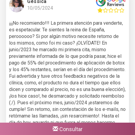
Géssica
10/05/2024
¡¡¡No recomiendo!!! La primera atención para venderte,
es espetacular. Te sientes la reina de España,
peroooooo? Si por algún motivo necesite retorno de
los mismos, como foi mi caso? ¡OLVÍDATE! En
junio/2023 he marcado mi primera cita, mismo
previamente informada de lo que podría pasar, hice el
pago de 55% del procedimiento de aplicación de botox
y los 45% restantes, serían en el día del procedimiento.
Fui advertida y tuve otros feedbacks negativos de la
clínica, como, el producto no dura el tiempo que ellos
dicen y comparado al precio, no es una buena elección),
¡los hice caso!, he desmarcado y solicitado reembolso
(:/). Pues el próximo mes, junio/2024 ¡estaremos de
cumple! Sin retorno, sin contestación de los e-mails, no
retórname las llamadas, ¡sin resarcimiento!. Hasta el
día de hoy, aguardo ni que fuera al menos hacerme
Consultar
caso o un correo? !NADA!. Esta advertencia no es pelo