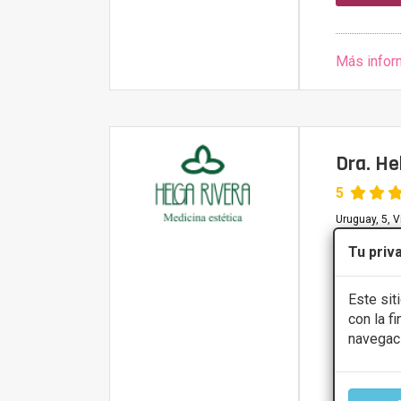
Más infor
Dra. He
5
Uruguay, 5, V
Tu priv
PRIMERA 
Este sit
Eliminació
con la f
navegac
CONS