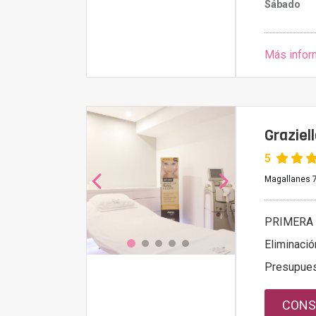
Sábado
Más infor
Graziel
5
Magallanes 7
PRIMERA 
Eliminació
Presupue
CONS