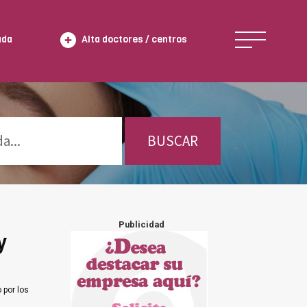
ada
Alta doctores / centros
BUSCAR
Publicidad
y
 por los