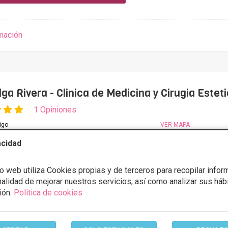
mación
lga Rivera - Clinica de Medicina y Cirugia Estet
1 Opiniones
igo
VER MAPA
acidad
CONSULTA GRATUITA & FINANCIACIÓN A MEDIDA
io web utiliza Cookies propias y de terceros para recopilar infor
n varices
Desde 200€
inalidad de mejorar nuestros servicios, así como analizar sus háb
ión.
Política de cookies
ULTAR/CITA/PRESUPUESTO