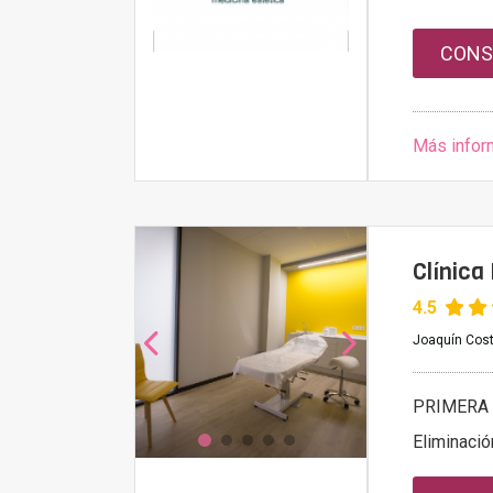
CONS
Más infor
Clínica
4.5
Joaquín Cost
PRIMERA 
Eliminació