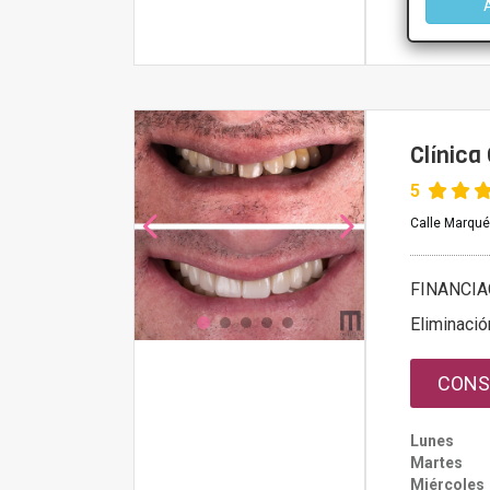
Más infor
Clínica
5
Calle Marqués
FINANCIA
Eliminació
CONS
Lunes
Martes
Miércoles