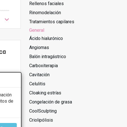
Rellenos faciales
Rinomodelación
Tratamientos capilares
General
Ácido hialurónico
Angiomas
ica
Balón intragástrico
Carboxiterapia
Cavitación
Celulitis
Cloaking estrías
mación
itos de
Congelación de grasa
CoolSculpting
Criolipólisis