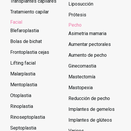
Transplantes capilares
Liposucción
Tratamiento capilar
Prótesis
Facial
Pecho
Blefaroplastia
Asimetria mamaria
Bolas de bichat
Aumentar pectorales
Frontoplastia cejas
Aumento de pecho
Lifting facial
Ginecomastia
Malarplastia
Mastectomía
Mentoplastia
Mastopexia
Otoplastia
Reducción de pecho
Rinoplastia
Implantes de gemelos
Rinoseptoplastia
Implantes de glúteos
Septoplastia
Varices