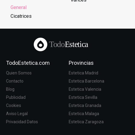
General
Cicatrices
Todo
Estetica
TodoEstetica.com
Provincias
Quien Somos
Estetica Madrid
Contacto
Estetica Barcelona
Blog
Estetica Valencia
Publicidad
Estetica Sevilla
Cookies
Estetica Granada
Aviso Legal
Estetica Malaga
Privacidad Datos
Estetica Zaragoza