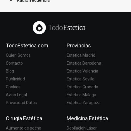
Radiofrecuencia
Todo
Estetica
TodoEstetica.com
Provincias
Quien Somos
Estetica Madrid
Contacto
Estetica Barcelona
Blog
Estetica Valencia
Publicidad
Estetica Sevilla
Cookies
Estetica Granada
Aviso Legal
Estetica Malaga
Privacidad Datos
Estetica Zaragoza
Cirugía Estética
Medicina Estética
Aumento de pecho
Depilacion Láser