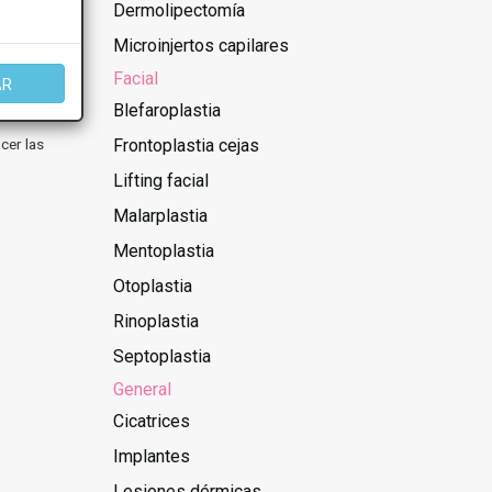
Dermolipectomía
Microinjertos capilares
Facial
AR
Blefaroplastia
cer las
Frontoplastia cejas
Lifting facial
Malarplastia
Mentoplastia
Otoplastia
Rinoplastia
Septoplastia
General
Cicatrices
Implantes
Lesiones dérmicas