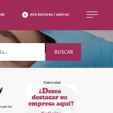
ada
Alta doctores / centros
BUSCAR
Publicidad
y
o por los