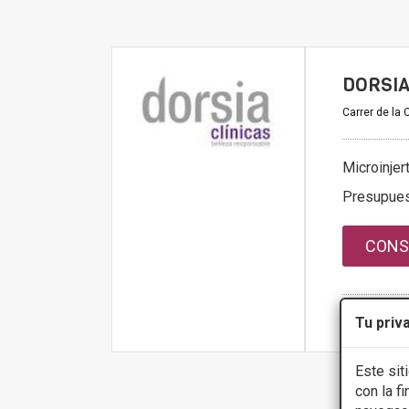
DORSIA
Carrer de la 
Microinjer
Presupue
CONS
Tu priv
Más infor
Este sit
con la f