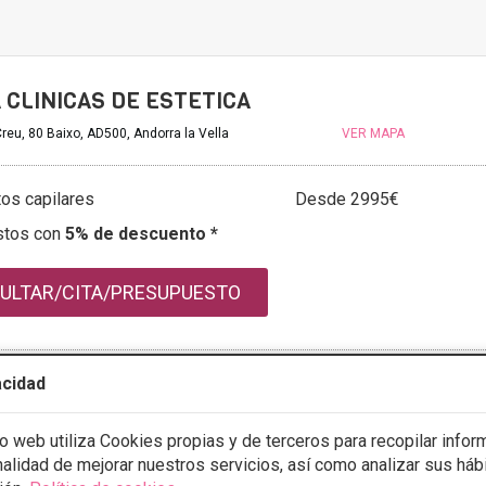
 CLINICAS DE ESTETICA
Creu, 80 Baixo, AD500, Andorra la Vella
VER MAPA
tos capilares
Desde 2995€
stos con
5% de descuento *
ULTAR/CITA/PRESUPUESTO
acidad
mación
io web utiliza Cookies propias y de terceros para recopilar infor
inalidad de mejorar nuestros servicios, así como analizar sus háb