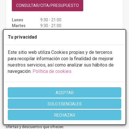
CONSULTAR/CITA/PRESUPUESTO
Lunes
9:30 - 21:00
Martes
9:30 - 21:00
Miércoles
9:30 - 21:00
Tu privacidad
Jueves
9:30 - 21:00
Viernes
9:30 - 21:00
Sábado
11:00 - 15:00
Este sitio web utiliza Cookies propias y de terceros
para recopilar información con la finalidad de mejorar
nuestros servicios, así como analizar sus hábitos de
Más información
navegación.
Política de cookies
ACEPTAR
1 de 1
SOLO ESENCIALES
* Información orientativa, el descuento puede variar en función del
RECHAZAR
tratamiento y centro elegidos. Consulte los centros para conocer las
ofertas y descuentos que ofrecen.