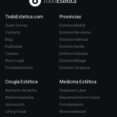
Todo
Estetica
TodoEstetica.com
Provincias
Quien Somos
Estetica Madrid
Contacto
Estetica Barcelona
Blog
Estetica Valencia
Publicidad
Estetica Sevilla
Cookies
Estetica Granada
Aviso Legal
Estetica Malaga
Privacidad Datos
Estetica Zaragoza
Cirugía Estética
Medicina Estética
Aumento de pecho
Depilacion Láser
Abdominoplastia
Rejuvenecimiento Facial
Liposucción
Fotodepilación
Lifting Facial
Rinomodelación