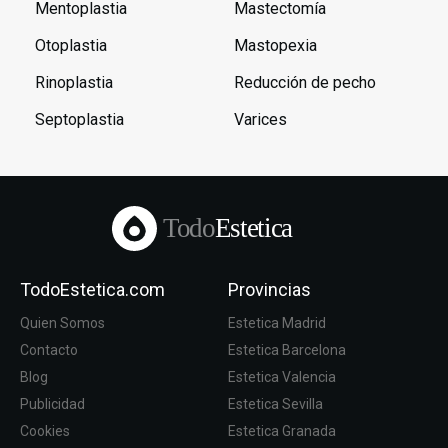
Mentoplastia
Mastectomía
Otoplastia
Mastopexia
Rinoplastia
Reducción de pecho
Septoplastia
Varices
Todo
Estetica
TodoEstetica.com
Provincias
Quien Somos
Estetica Madrid
Contacto
Estetica Barcelona
Blog
Estetica Valencia
Publicidad
Estetica Sevilla
Cookies
Estetica Granada