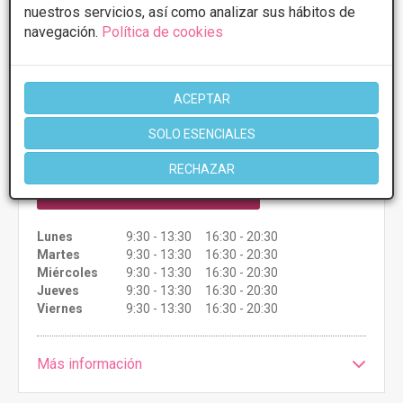
nuestros servicios, así como analizar sus hábitos de
navegación.
Política de cookies
Centro Clínico Quirúrgico Aranjuez
5
1 Opiniones
Foso, 156 - Aranjuez, Ocana
VER MAPA
ACEPTAR
SOLO ESENCIALES
Presupuestos con
5% de descuento *
RECHAZAR
CONSULTAR/CITA/PRESUPUESTO
Lunes
9:30 - 13:30 16:30 - 20:30
Martes
9:30 - 13:30 16:30 - 20:30
Miércoles
9:30 - 13:30 16:30 - 20:30
Jueves
9:30 - 13:30 16:30 - 20:30
Viernes
9:30 - 13:30 16:30 - 20:30
Más información