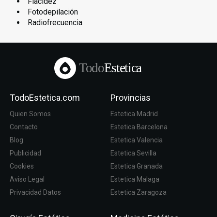
Flacidez
Fotodepilación
Radiofrecuencia
Todo
Estetica
TodoEstetica.com
Provincias
Quien Somos
Estetica Madrid
Contacto
Estetica Barcelona
Blog
Estetica Valencia
Publicidad
Estetica Sevilla
Cookies
Estetica Granada
Aviso Legal
Estetica Malaga
Privacidad Datos
Estetica Zaragoza