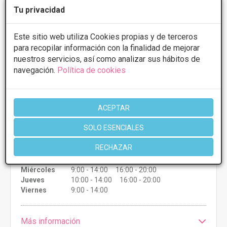
Tu privacidad
CENTRO DE RECONOCIMIENTO MÉDICO Y
Este sitio web utiliza Cookies propias y de terceros
FISIOTERAPIA - ELENA GÓMEZ
para recopilar información con la finalidad de mejorar
nuestros servicios, así como analizar sus hábitos de
4.7
6 Opiniones
navegación.
Política de cookies
C/ PALAFOX, 17, Burgo de Osma Ciudad
VER MAPA
de Osma
ACEPTAR
CONSULTAR/CITA/PRESUPUESTO
SOLO ESENCIALES
RECHAZAR
Lunes
9:00 - 14:00 16:00 - 20:00
Martes
10:00 - 14:00 16:00 - 20:00
Miércoles
9:00 - 14:00 16:00 - 20:00
Jueves
10:00 - 14:00 16:00 - 20:00
Viernes
9:00 - 14:00
Más información