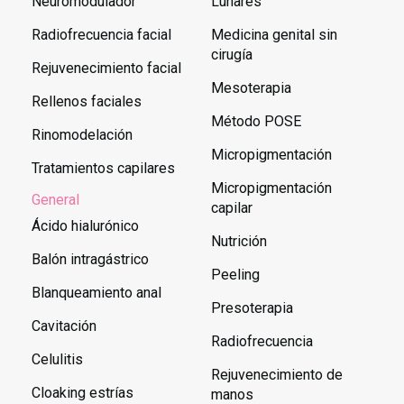
Neuromodulador
Lunares
Radiofrecuencia facial
Medicina genital sin
cirugía
Rejuvenecimiento facial
Mesoterapia
Rellenos faciales
Método POSE
Rinomodelación
Micropigmentación
Tratamientos capilares
Micropigmentación
General
capilar
Ácido hialurónico
Nutrición
Balón intragástrico
Peeling
Blanqueamiento anal
Presoterapia
Cavitación
Radiofrecuencia
Celulitis
Rejuvenecimiento de
Cloaking estrías
manos