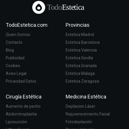
Todo
Estetica
TodoEstetica.com
Provincias
Quien Somos
Estetica Madrid
Contacto
Estetica Barcelona
Blog
Estetica Valencia
Publicidad
Estetica Sevilla
Cookies
Estetica Granada
Aviso Legal
Estetica Malaga
Privacidad Datos
Estetica Zaragoza
Cirugía Estética
Medicina Estética
Aumento de pecho
Depilacion Láser
Abdominoplastia
Rejuvenecimiento Facial
Liposucción
Fotodepilación