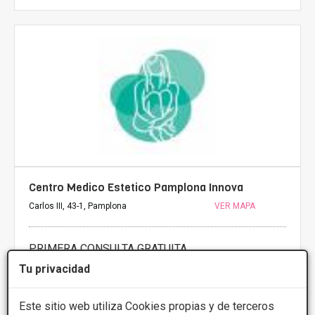
Centro Medico Estetico Pamplona Innova
Carlos III, 43-1, Pamplona
VER MAPA
PRIMERA CONSULTA GRATUITA
Tu privacidad
Radiofrecuencia facial
Desde 200€
Radiofrecuencia
Desde 200€
Este sitio web utiliza Cookies propias y de terceros
Presupuestos con
5% de descuento *