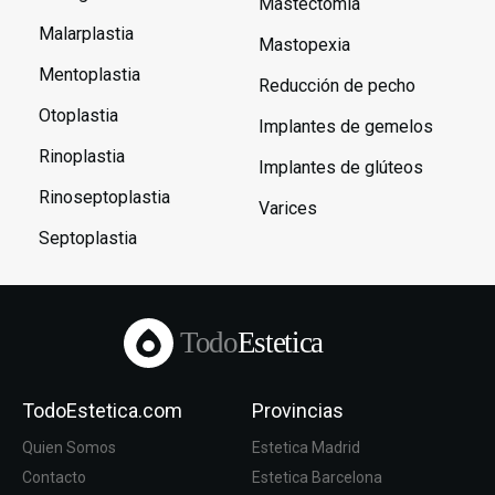
Mastectomía
Malarplastia
Mastopexia
Mentoplastia
Reducción de pecho
Otoplastia
Implantes de gemelos
Rinoplastia
Implantes de glúteos
Rinoseptoplastia
Varices
Septoplastia
Todo
Estetica
TodoEstetica.com
Provincias
Quien Somos
Estetica Madrid
Contacto
Estetica Barcelona