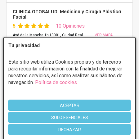
CLÍNICA OTOSALUD. Medicina y Cirugía Plástica
Facial.
5
10 Opiniones
Avd de la Mancha 1b 13001, Ciudad Real
VER MAPA
Tu privacidad
PRIMERA CONSULTA GRATUITA & FINANCIACIÓN A
MEDIDA
Este sitio web utiliza Cookies propias y de terceros
para recopilar información con la finalidad de mejorar
Rinoplastia
Desde 3000€
nuestros servicios, así como analizar sus hábitos de
Presupuestos con
10% de descuento *
navegación.
Política de cookies
CONSULTAR/CITA/PRESUPUESTO
ACEPTAR
SOLO ESENCIALES
Más información
RECHAZAR