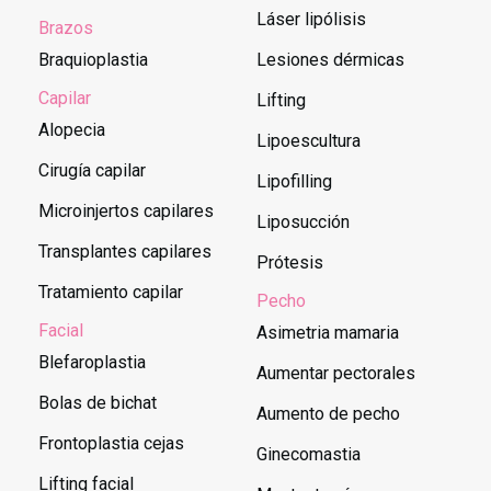
Láser lipólisis
Brazos
Braquioplastia
Lesiones dérmicas
Capilar
Lifting
Alopecia
Lipoescultura
Cirugía capilar
Lipofilling
Microinjertos capilares
Liposucción
Transplantes capilares
Prótesis
Tratamiento capilar
Pecho
Facial
Asimetria mamaria
Blefaroplastia
Aumentar pectorales
Bolas de bichat
Aumento de pecho
Frontoplastia cejas
Ginecomastia
Lifting facial