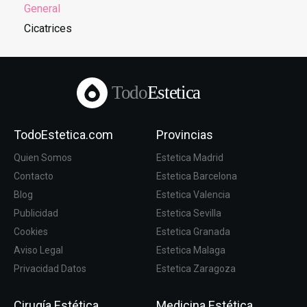
General
Cicatrices
Todo
Estetica
TodoEstetica.com
Provincias
Quien Somos
Estetica Madrid
Contacto
Estetica Barcelona
Blog
Estetica Valencia
Publicidad
Estetica Sevilla
Cookies
Estetica Granada
Aviso Legal
Estetica Malaga
Privacidad Datos
Estetica Zaragoza
Cirugía Estética
Medicina Estética