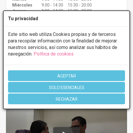
Miércoles
9:00 - 14:30 15:30 - 20:00
Jueves
9:00 - 14:30 15:30 - 20:00
Viernes
9:00 - 14:30 15:30 - 20:00
Tu privacidad
Este sitio web utiliza Cookies propias y de terceros
Más información
para recopilar información con la finalidad de mejorar
nuestros servicios, así como analizar sus hábitos de
navegación.
Política de cookies
1 de 1
ACEPTAR
SOLO ESENCIALES
Videos
Rinoplastia
RECHAZAR