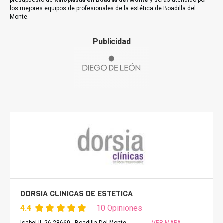
presupuesto de
Rinoplastia en Boadilla del Monte
y serás atendido por
los mejores equipos de profesionales de la estética de Boadilla del
Monte.
Publicidad
DORSIA CLINICAS DE ESTETICA
4.4
10 Opiniones
Isabel II, 26 28660 - Boadilla Del Monte,
VER MAPA