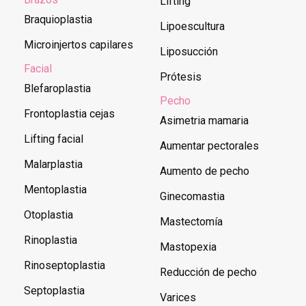
Lifting
Braquioplastia
Lipoescultura
Microinjertos capilares
Liposucción
Facial
Prótesis
Blefaroplastia
Pecho
Frontoplastia cejas
Asimetria mamaria
Lifting facial
Aumentar pectorales
Malarplastia
Aumento de pecho
Mentoplastia
Ginecomastia
Otoplastia
Mastectomía
Rinoplastia
Mastopexia
Rinoseptoplastia
Reducción de pecho
Septoplastia
Varices