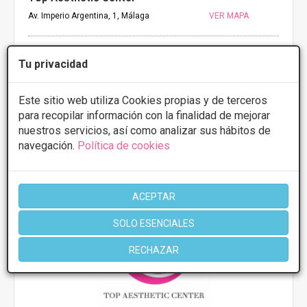
Av. Imperio Argentina, 1, Málaga
VER MAPA
Rinoplastia
Desde 5000€
Tu privacidad
CONSULTAR/CITA/PRESUPUESTO
Este sitio web utiliza Cookies propias y de terceros
para recopilar información con la finalidad de mejorar
nuestros servicios, así como analizar sus hábitos de
navegación.
Política de cookies
Más información
ACEPTAR
SOLO ESENCIALES
RECHAZAR