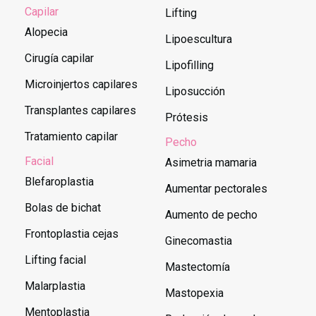
Capilar
Lifting
Alopecia
Lipoescultura
Cirugía capilar
Lipofilling
Microinjertos capilares
Liposucción
Transplantes capilares
Prótesis
Tratamiento capilar
Pecho
Facial
Asimetria mamaria
Blefaroplastia
Aumentar pectorales
Bolas de bichat
Aumento de pecho
Frontoplastia cejas
Ginecomastia
Lifting facial
Mastectomía
Malarplastia
Mastopexia
Mentoplastia