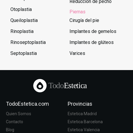
Reducción de pecho
Otoplastia
Piernas
Queiloplastia
Cirugía del pie
Rinoplastia
Implantes de gemelos
Rinoseptoplastia
Implantes de glúteos
Septoplastia
Varices
Todo
Estetica
TodoEstetica.com
Provincias
Quien Somos
Estetica Madrid
Contacto
Estetica Barcelona
Blog
Estetica Valencia