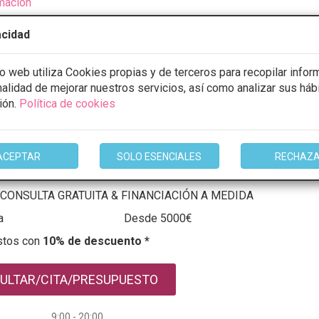
mación
acidad
io web utiliza Cookies propias y de terceros para recopilar infor
z Villar
inalidad de mejorar nuestros servicios, así como analizar sus háb
ión.
Política de cookies
4 Opiniones
nta Cruz, Planta 2, Clínica 32 del Centro de
VER MAPA
édicas CCM, 39100 Santa Cruz de Bezana,
antander
ACEPTAR
SOLO ESENCIALES
RECHAZ
CONSULTA GRATUITA & FINANCIACIÓN A MEDIDA
a
Desde 5000€
stos con
10% de descuento *
ULTAR/CITA/PRESUPUESTO
9:00 - 20:00