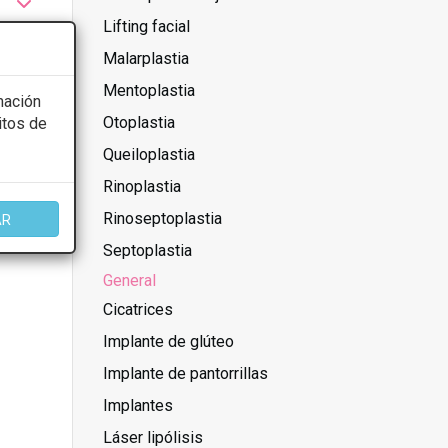
Lifting facial
Malarplastia
Mentoplastia
mación
Otoplastia
itos de
Queiloplastia
Rinoplastia
Rinoseptoplastia
AR
Septoplastia
General
Cicatrices
Implante de glúteo
Implante de pantorrillas
Implantes
Láser lipólisis