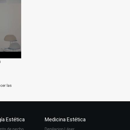
a
cer las
ía Estética
Medicina Estética
to de pecho
Depilacion Láser