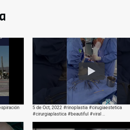
ia
espiración
5 de Oct, 2022 #rinoplastia #cirugiaestetica
#cirurgiaplastica #beautiful #viral ...