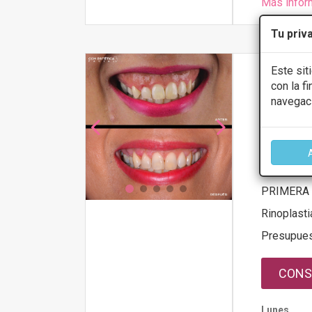
Más infor
Tu priv
Este sit
Dr. Pere
con la f
navegac
4
Avenida de Sa
Consultas M
Cantabria, S
PRIMERA 
Rinoplasti
Presupue
CONS
Lunes