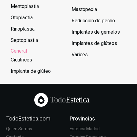
Mentoplastia
Mastopexia
Otoplastia
Reducción de pecho
Rinoplastia
Implantes de gemelos
Septoplastia
Implantes de glúteos
General
Varices
Cicatrices
Implante de glúteo
Todo
Estetica
TodoEstetica.com
Provincias
Quien Somos
Estetica Madrid