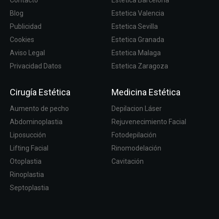
Contacto
Estetica Barcelona
Blog
Estetica Valencia
Publicidad
Estetica Sevilla
Cookies
Estetica Granada
Aviso Legal
Estetica Malaga
Privacidad Datos
Estetica Zaragoza
Cirugía Estética
Medicina Estética
Aumento de pecho
Depilacion Láser
Abdominoplastia
Rejuvenecimiento Facial
Liposucción
Fotodepilación
Lifting Facial
Rinomodelación
Otoplastia
Cavitación
Rinoplastia
Septoplastia