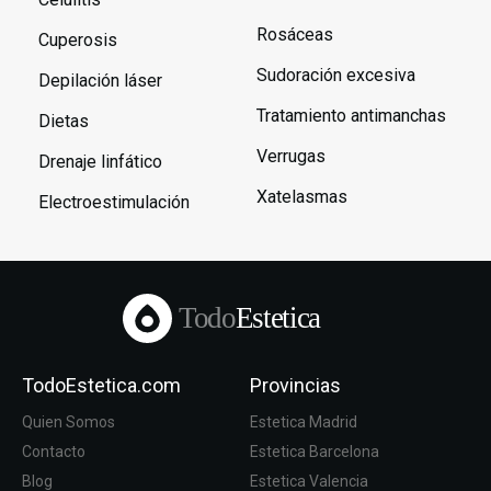
Rosáceas
Cuperosis
Sudoración excesiva
Depilación láser
Tratamiento antimanchas
Dietas
Verrugas
Drenaje linfático
Xatelasmas
Electroestimulación
Todo
Estetica
TodoEstetica.com
Provincias
Quien Somos
Estetica Madrid
Contacto
Estetica Barcelona
Blog
Estetica Valencia