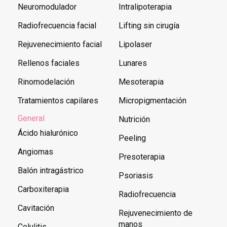
Neuromodulador
Intralipoterapia
Radiofrecuencia facial
Lifting sin cirugía
Rejuvenecimiento facial
Lipolaser
Rellenos faciales
Lunares
Rinomodelación
Mesoterapia
Tratamientos capilares
Micropigmentación
General
Nutrición
Ácido hialurónico
Peeling
Angiomas
Presoterapia
Balón intragástrico
Psoriasis
Carboxiterapia
Radiofrecuencia
Cavitación
Rejuvenecimiento de
manos
Celulitis