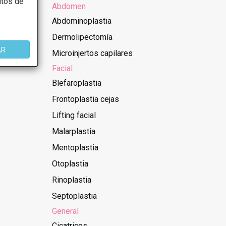
itos de
Abdomen
Abdominoplastia
Dermolipectomía
AR
Microinjertos capilares
Facial
Blefaroplastia
Frontoplastia cejas
Lifting facial
Malarplastia
Mentoplastia
Otoplastia
Rinoplastia
Septoplastia
General
Cicatrices