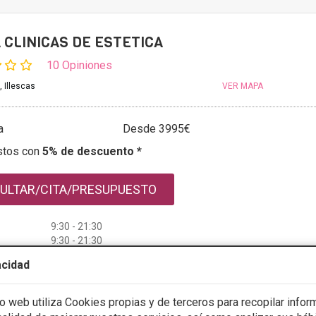
 CLINICAS DE ESTETICA
10 Opiniones
, Illescas
VER MAPA
a
Desde 3995€
stos con
5% de descuento *
ULTAR/CITA/PRESUPUESTO
9:30 - 21:30
9:30 - 21:30
9:30 - 21:30
acidad
9:30 - 21:30
9:30 - 21:30
11:00 - 15:00
io web utiliza Cookies propias y de terceros para recopilar infor