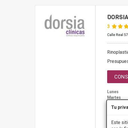
DORSIA
3
Calle Real 57
Rinoplasti
Presupue
CONS
Lunes
Martes
Miércoles
Tu priv
Jueves
Viernes
Sábado
Este sit