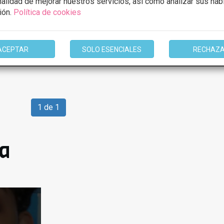
inalidad de mejorar nuestros servicios, así como analizar sus háb
ión.
Política de cookies
mación
ACEPTAR
SOLO ESENCIALES
RECHAZ
1 de 1
ia