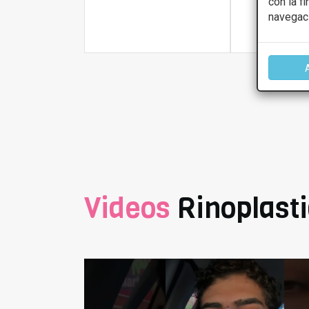
con la f
navegac
Más infor
Videos
Rinoplast