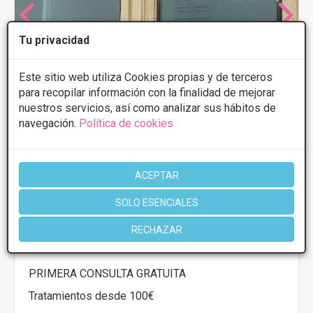
Tu privacidad
Este sitio web utiliza Cookies propias y de terceros
para recopilar información con la finalidad de mejorar
nuestros servicios, así como analizar sus hábitos de
navegación.
Política de cookies
ACEPTAR
ÍSORA Cirugía y Medicina Estética ( centro
medico Integraclinic )
SOLO ESENCIALES
4.9
10 Opiniones
RECHAZAR
Plaza de las Monjas nº 2, Huelva
VER MAPA
PRIMERA CONSULTA GRATUITA
Tratamientos desde 100€