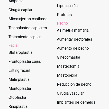
Alopecia
Liposucción
Cirugía capilar
Prótesis
Microinjertos capilares
Pecho
Transplantes capilares
Asimetria mamaria
Tratamiento capilar
Aumentar pectorales
Facial
Aumento de pecho
Blefaroplastia
Ginecomastia
Frontoplastia cejas
Mastectomía
Lifting facial
Mastopexia
Malarplastia
Reducción de pecho
Mentoplastia
Cirugía vascular
Otoplastia
Implantes de gemelos
Rinoplastia