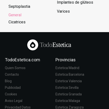
Implantes de glúteos
Septoplastia
Varices
General
Cicatrices
Todo
Estetica
TodoEstetica.com
Provincias
Quien Somos
Estetica Madrid
Contacto
Estetica Barcelona
Blog
Estetica Valencia
Publicidad
Estetica Sevilla
Cookies
Estetica Granada
Aviso Legal
Estetica Malaga
Privacidad Datos
Estetica Zaragoza