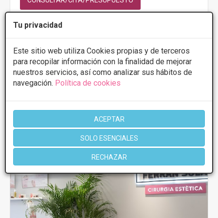
CONSULTAR/CITA/PRESUPUESTO
Tu privacidad
Lunes
9:30 - 21:30
Martes
9:30 - 21:30
Miércoles
9:30 - 21:30
Este sitio web utiliza Cookies propias y de terceros
Jueves
9:30 - 21:30
para recopilar información con la finalidad de mejorar
Viernes
9:30 - 21:30
nuestros servicios, así como analizar sus hábitos de
Sábado
11:00 - 15:00
navegación.
Política de cookies
Más información
ACEPTAR
SOLO ESENCIALES
RECHAZAR