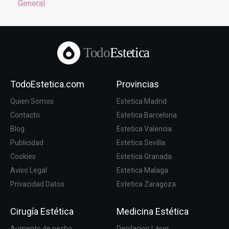
General
Todo
Estetica
TodoEstetica.com
Provincias
Quien Somos
Estetica Madrid
Contacto
Estetica Barcelona
Blog
Estetica Valencia
Publicidad
Estetica Sevilla
Cookies
Estetica Granada
Aviso Legal
Estetica Malaga
Privacidad Datos
Estetica Zaragoza
Cirugía Estética
Medicina Estética
Aumento de pecho
Depilacion Láser