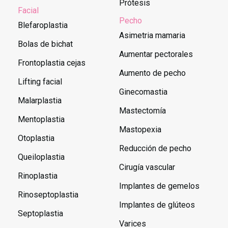
Prótesis
Facial
Pecho
Blefaroplastia
Asimetria mamaria
Bolas de bichat
Aumentar pectorales
Frontoplastia cejas
Aumento de pecho
Lifting facial
Ginecomastia
Malarplastia
Mastectomía
Mentoplastia
Mastopexia
Otoplastia
Reducción de pecho
Queiloplastia
Cirugía vascular
Rinoplastia
Implantes de gemelos
Rinoseptoplastia
Implantes de glúteos
Septoplastia
Varices