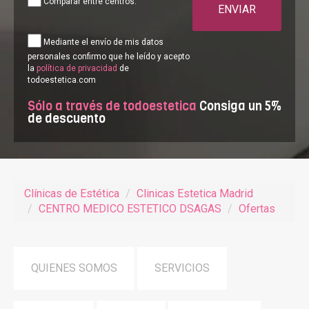
Comparar entre centros.
ENVIAR
Mediante el envío de mis datos
personales confirmo que he leído y acepto
la
política de privacidad
de
todoestetica.com
Sólo a través de todoestetica
Consiga un 5%
de descuento
Clínicas de Estética
Clinicas Estetica Madrid
CENTRO MEDICO ESTETICO DSAGAS
Ofertas
QUIENES SOMOS
SERVICIOS