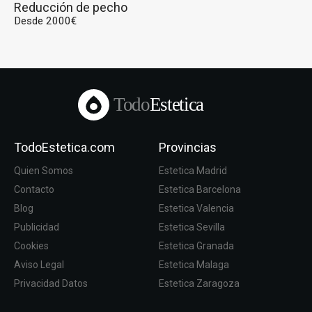
Reducción de pecho
Desde 2000€
Todo
Estetica
TodoEstetica.com
Provincias
Quien Somos
Estetica Madrid
Contacto
Estetica Barcelona
Blog
Estetica Valencia
Publicidad
Estetica Sevilla
Cookies
Estetica Granada
Aviso Legal
Estetica Malaga
Privacidad Datos
Estetica Zaragoza