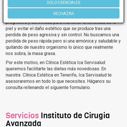
SOLO ESENCIALES
síndromes metabólicos y cualquier otra alteración que
pueda ser mejorada con pautas nutricionales especificas.
RECHAZAR
Ayudamos a perder esos quilos que te sobran manera
progresiva y controlada para mantener la tonicidad de la
piel y evitar el daño estético que se produce tras una
perdida de peso agresiva y sin control. No buscamos una
perdida de peso rápida pero si una armónica y saludable y
quitando de nuestro organismo lo único que realmente
nos sobra, la masa grasa.
Por este motivo, en Clínica Estética Ica Servisalud
queremos facilitarte las dietas más novedosas. En
nuestra Clínica Estética en Tenerife, Ica Servisalud te
asesoraremos en todo lo que necesites. Háganos su
consulta rellenando el siguiente formulario.
Servicios
Instituto de Cirugia
Avanzada