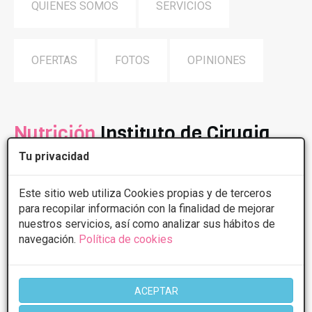
QUIENES SOMOS
SERVICIOS
OFERTAS
FOTOS
OPINIONES
Nutrición
Instituto de Cirugia
Avanzada
Tu privacidad
Este sitio web utiliza Cookies propias y de terceros
Ica Servisalud dispone de muchos tratamientos Médico-
para recopilar información con la finalidad de mejorar
Nutricionales personalizados y con estricto control por
nuestros servicios, así como analizar sus hábitos de
nuestros profesionales especializados y con larga
navegación.
Política de cookies
experiencia en el tratamiento del sobrepeso y la
obesidad.
Desarrollamos nuestra atención con patologías
ACEPTAR
especificas como diabetes, hipertensión, celíacos,