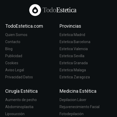
Todo
Estetica
TodoEstetica.com
Provincias
Quien Somos
Estetica Madrid
Contacto
Estetica Barcelona
Blog
Estetica Valencia
Publicidad
Estetica Sevilla
Cookies
Estetica Granada
Aviso Legal
Estetica Malaga
Privacidad Datos
Estetica Zaragoza
Cirugía Estética
Medicina Estética
Aumento de pecho
Depilacion Láser
Abdominoplastia
Rejuvenecimiento Facial
Liposucción
Fotodepilación