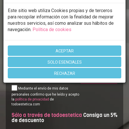
Este sitio web utiliza Cookies propias y de terceros
para recopilar información con la finalidad de mejorar
nuestros servicios, así como analizar sus hábitos de
navegación.
Política de cookies
ACEPTAR
SOLO ESENCIALES
Comparar entre centros.
RECHAZAR
ENVIAR
Mediante el envío de mis datos
personales confirmo que he leído y acepto
la
política de privacidad
de
todoestetica.com
Sólo a través de todoestetica
Consiga un 5%
de descuento