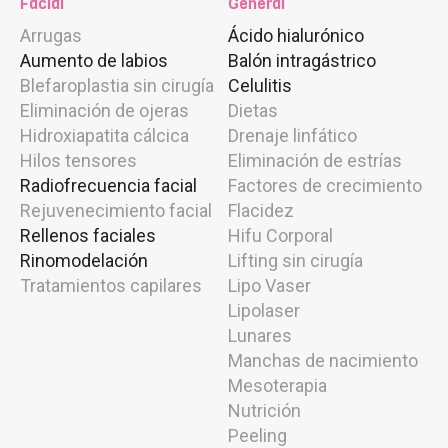
Facial
General
Arrugas
Ácido hialurónico
Aumento de labios
Balón intragástrico
Blefaroplastia sin cirugía
Celulitis
Eliminación de ojeras
Dietas
Hidroxiapatita cálcica
Drenaje linfático
Hilos tensores
Eliminación de estrías
Radiofrecuencia facial
Factores de crecimiento
Rejuvenecimiento facial
Flacidez
Rellenos faciales
Hifu Corporal
Rinomodelación
Lifting sin cirugía
Tratamientos capilares
Lipo Vaser
Lipolaser
Lunares
Manchas de nacimiento
Mesoterapia
Nutrición
Peeling