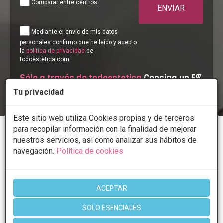
Comparar entre centros.
ENVIAR
Mediante el envío de mis datos
personales confirmo que he leído y acepto
la
política de privacidad
de
todoestetica.com
Sólo a través de todoestetica
Consiga un 5%
de descuento
Tu privacidad
Este sitio web utiliza Cookies propias y de terceros
para recopilar información con la finalidad de mejorar
nuestros servicios, así como analizar sus hábitos de
Clínicas de Estética
Clinicas Estetica Madrid
navegación.
Política de cookies
Clinicas Diego de Leon
Radiofrecuencia-facial
ACEPTAR
QUIENES SOMOS
SERVICIOS
SOLO ESENCIALES