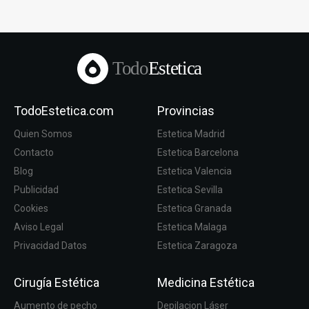
Todo
Estetica
TodoEstetica.com
Provincias
Quien Somos
Estetica Madrid
Contacto
Estetica Barcelona
Blog
Estetica Valencia
Publicidad
Estetica Sevilla
Cookies
Estetica Granada
Aviso Legal
Estetica Malaga
Privacidad Datos
Estetica Zaragoza
Cirugía Estética
Medicina Estética
Aumento de pecho
Depilacion Láser