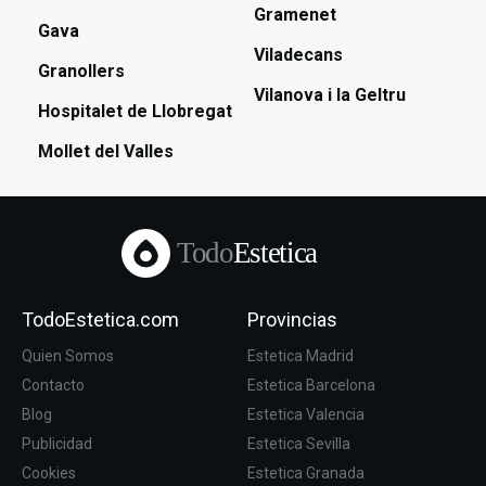
Gramenet
Gava
Viladecans
Granollers
Vilanova i la Geltru
Hospitalet de Llobregat
Mollet del Valles
Todo
Estetica
TodoEstetica.com
Provincias
Quien Somos
Estetica Madrid
Contacto
Estetica Barcelona
Blog
Estetica Valencia
Publicidad
Estetica Sevilla
Cookies
Estetica Granada