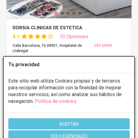
DORSIA CLINICAS DE ESTETICA
4.1
10 Opiniones
Calle Barcelona, 76 08901, Hospitalet de
VER MAPA
Llobregat
Tu privacidad
Tratamientos desde 250€
Presupuestos con
5% de descuento *
Este sitio web utiliza Cookies propias y de terceros
para recopilar información con la finalidad de mejorar
nuestros servicios, así como analizar sus hábitos de
CONSULTAR/CITA/PRESUPUESTO
navegación.
Política de cookies
Lunes
9:00 - 21:00
Martes
9:00 - 21:00
Miércoles
9:00 - 21:00
ACEPTAR
Jueves
9:00 - 21:00
Viernes
9:00 - 21:00
SOLO ESENCIALES