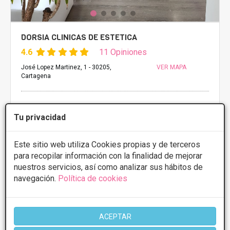
DORSIA CLINICAS DE ESTETICA
4.6
11 Opiniones
José Lopez Martinez, 1 - 30205,
VER MAPA
Cartagena
Lipoescultura
Desde 5995€
Tu privacidad
Presupuestos con
5% de descuento *
Este sitio web utiliza Cookies propias y de terceros
CONSULTAR/CITA/PRESUPUESTO
para recopilar información con la finalidad de mejorar
nuestros servicios, así como analizar sus hábitos de
Lunes
9:30 - 21:30
navegación.
Política de cookies
Martes
9:30 - 21:30
Miércoles
9:30 - 21:30
Jueves
9:30 - 21:30
Viernes
9:30 - 21:30
ACEPTAR
Sábado
11:00 - 15:00