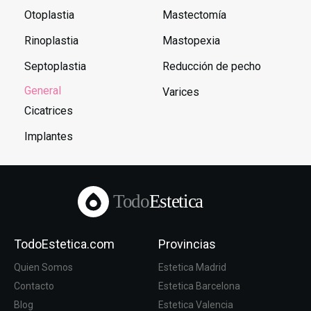
Otoplastia
Mastectomía
Rinoplastia
Mastopexia
Septoplastia
Reducción de pecho
General
Varices
Cicatrices
Implantes
Todo
Estetica
TodoEstetica.com
Provincias
Quien Somos
Estetica Madrid
Contacto
Estetica Barcelona
Blog
Estetica Valencia