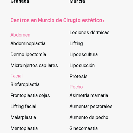
Granada
Murcia
Centros en Murcia de Cirugía estética:
Lesiones dérmicas
Abdomen
Abdominoplastia
Lifting
Dermolipectomía
Lipoescultura
Microinjertos capilares
Liposucción
Facial
Prótesis
Blefaroplastia
Pecho
Frontoplastia cejas
Asimetria mamaria
Lifting facial
Aumentar pectorales
Malarplastia
Aumento de pecho
Mentoplastia
Ginecomastia