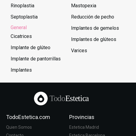
Rinoplastia
Mastopexia
Septoplastia
Reducción de pecho
General
Implantes de gemelos
Cicatrices
Implantes de glúteos
Implante de glúteo
Varices
Implante de pantorrillas
Implantes
Todo
Estetica
TodoEstetica.com
Provincias
Quien Somos
Estetica Madrid
Contacto
Estetica Barcelona