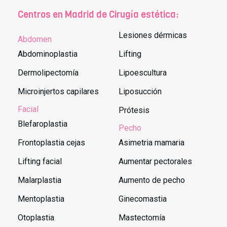
Centros en Madrid de Cirugía estética:
Lesiones dérmicas
Abdomen
Abdominoplastia
Lifting
Dermolipectomía
Lipoescultura
Microinjertos capilares
Liposucción
Facial
Prótesis
Blefaroplastia
Pecho
Frontoplastia cejas
Asimetria mamaria
Lifting facial
Aumentar pectorales
Malarplastia
Aumento de pecho
Mentoplastia
Ginecomastia
Otoplastia
Mastectomía