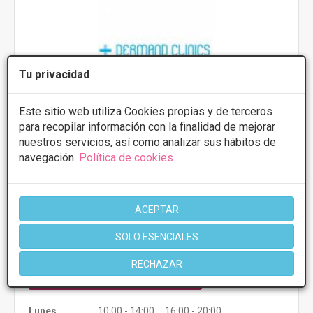
Tu privacidad
Este sitio web utiliza Cookies propias y de terceros
para recopilar información con la finalidad de mejorar
nuestros servicios, así como analizar sus hábitos de
dermand clinics
navegación.
Política de cookies
4
8 Opiniones
plaza de la constitucion 17, loc 4,
VER MAPA
Valdemoro
ACEPTAR
SOLO ESENCIALES
Presupuestos con
5% de descuento *
RECHAZAR
CONSULTAR/CITA/PRESUPUESTO
Lunes
10:00 - 14:00 16:00 - 20:00