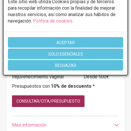
Este sitio web utiliza Cookies propias y de terceros
para recopilar información con la finalidad de mejorar
nuestros servicios, así como analizar sus hábitos de
navegación.
Política de cookies
LASERNOVA CLINICA DE ESTÉTICA
3.9
15 Opiniones
AVDA. REPUBLICA ARGENTINA 27-PLAZA
VER MAPA
ACEPTAR
PICARA JUSTINA, León
SOLO ESENCIALES
PRIMERA CONSULTA GRATUITA & FINANCIACIÓN A
RECHAZAR
MEDIDA
Rejuvenecimiento vaginal
Desde 500€
Presupuestos con
10% de descuento *
CONSULTAR/CITA/PRESUPUESTO
Más información