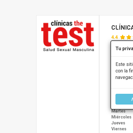
CLÍNIC
4.4
Calle San Pe
Tu priv
Tratamien
Este sit
con la f
Presupue
navegac
CONS
Lunes
Martes
Miércoles
Jueves
Viernes