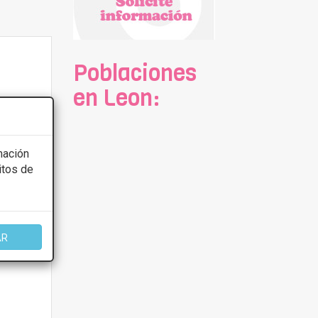
Poblaciones
en Leon:
mación
itos de
AR