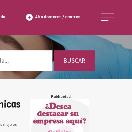
ada
Alta doctores / centros
BUSCAR
Publicidad
nicas
os mejores