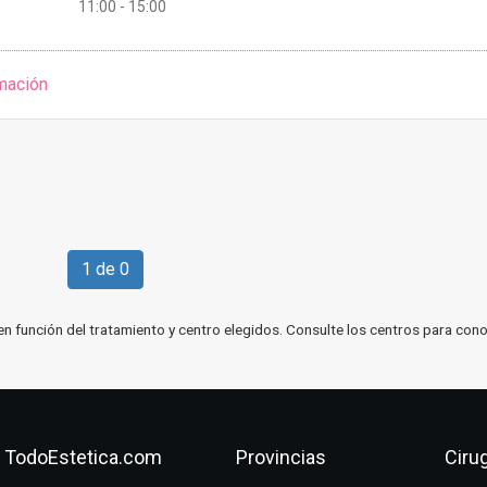
11:00 - 15:00
mación
1 de 0
en función del tratamiento y centro elegidos. Consulte los centros para cono
TodoEstetica.com
Provincias
Cirug