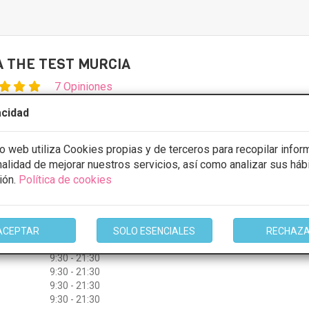
A THE TEST MURCIA
7 Opiniones
dro 23 Murcia, 30004, Murcia
VER MAPA
acidad
tos sexuales
Desde 1500€
io web utiliza Cookies propias y de terceros para recopilar infor
inalidad de mejorar nuestros servicios, así como analizar sus háb
stos con
5% de descuento *
ión.
Política de cookies
ULTAR/CITA/PRESUPUESTO
ACEPTAR
SOLO ESENCIALES
RECHAZ
9:30 - 21:30
9:30 - 21:30
9:30 - 21:30
9:30 - 21:30
9:30 - 21:30