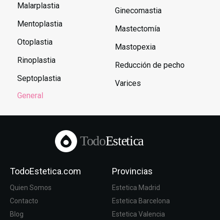
Malarplastia
Ginecomastia
Mentoplastia
Mastectomía
Otoplastia
Mastopexia
Rinoplastia
Reducción de pecho
Septoplastia
Varices
General
Todo
Estetica
TodoEstetica.com
Provincias
Quien Somos
Estetica Madrid
Contacto
Estetica Barcelona
Blog
Estetica Valencia