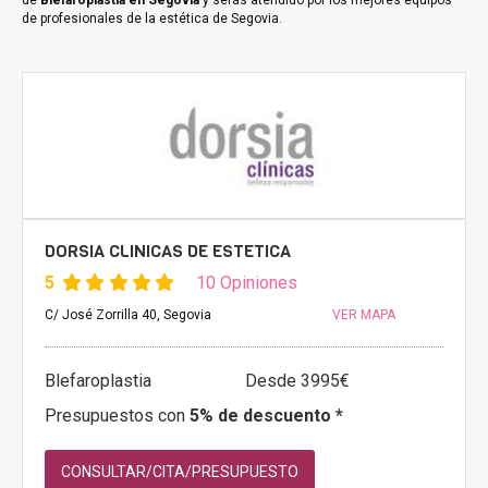
de
Blefaroplastia en Segovia
y serás atendido por los mejores equipos
de profesionales de la estética de Segovia.
DORSIA CLINICAS DE ESTETICA
5
10 Opiniones
C/ José Zorrilla 40, Segovia
VER MAPA
Blefaroplastia
Desde 3995€
Presupuestos con
5% de descuento *
CONSULTAR/CITA/PRESUPUESTO