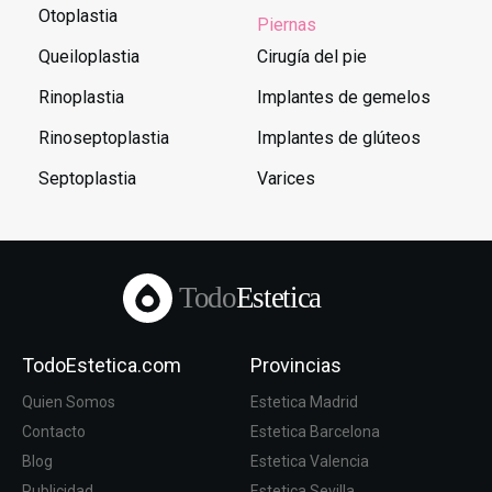
Otoplastia
Piernas
Queiloplastia
Cirugía del pie
Rinoplastia
Implantes de gemelos
Rinoseptoplastia
Implantes de glúteos
Septoplastia
Varices
Todo
Estetica
TodoEstetica.com
Provincias
Quien Somos
Estetica Madrid
Contacto
Estetica Barcelona
Blog
Estetica Valencia
Publicidad
Estetica Sevilla