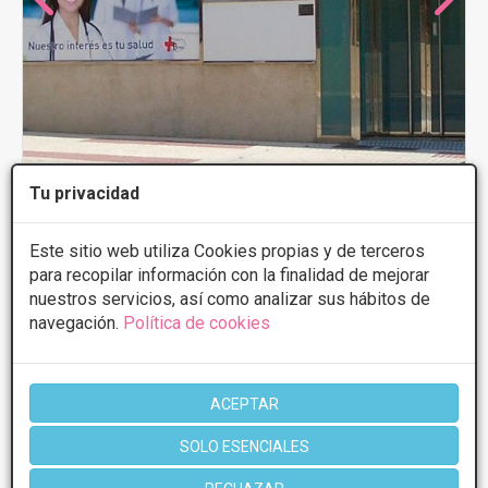
Tu privacidad
Clínica Bonal
Este sitio web utiliza Cookies propias y de terceros
para recopilar información con la finalidad de mejorar
2.9
10 Opiniones
nuestros servicios, así como analizar sus hábitos de
Avenida Infanta Elena, 1, Torre del Mar
VER MAPA
navegación.
Política de cookies
PRIMERA CONSULTA GRATUITA & FINANCIACIÓN A
MEDIDA
ACEPTAR
Braquioplastia
Desde 5000€
SOLO ESENCIALES
Presupuestos con
5% de descuento *