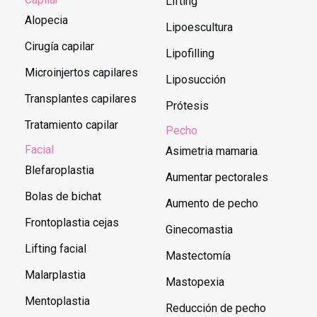
Lifting
Alopecia
Lipoescultura
Cirugía capilar
Lipofilling
Microinjertos capilares
Liposucción
Transplantes capilares
Prótesis
Tratamiento capilar
Pecho
Facial
Asimetria mamaria
Blefaroplastia
Aumentar pectorales
Bolas de bichat
Aumento de pecho
Frontoplastia cejas
Ginecomastia
Lifting facial
Mastectomía
Malarplastia
Mastopexia
Mentoplastia
Reducción de pecho